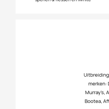
Uitbreidin
merken: D
Murray's, 
Bootea, Af