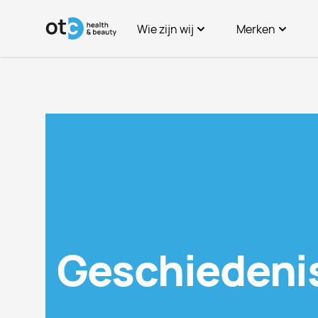
Spring naar de inhoud
Wie zijn wij
Merken
OTC Health & Beauty
A-merken
Geschiedenis
Licenties
Werken bij
OTC Merk
Geschiedeni