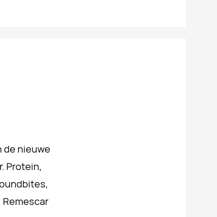
n de nieuwe
. Protein,
Soundbites,
e, Remescar