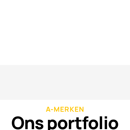
erken die een belangrijke positie innemen in d
orieën. Deze merken zijn vertrouwd bij de cons
liteit.
A-MERKEN
Ons portfolio