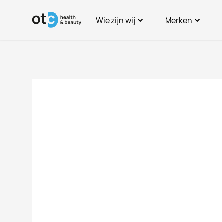
Spring naar de inhoud
Wie zijn wij
Merken
OTC Health & Beauty
A-merken
Geschiedenis
Licenties
Werken bij
OTC Merk